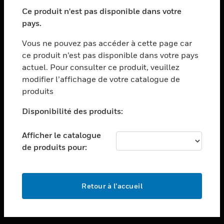
toggle view
SECTEURS
Ce produit n'est pas disponible dans votre
pays.
toggle view
ASSISTANCE
Vous ne pouvez pas accéder à cette page car
toggle view
ce produit n’est pas disponible dans votre pays
EMPLOIS
actuel. Pour consulter ce produit, veuillez
modifier l’affichage de votre catalogue de
toggle view
SOCIÉTÉ
produits
toggle view
Disponibilité des produits:
NOUS CONTACTER
Afficher le catalogue
toggle view
MENTIONS LÉGALES
de produits pour:
toggle view
SUIVEZ-NOUS
Retour à l’accueil