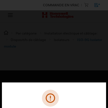
COMMANDE EN VRAC
Par catégorie
Installation électrique et câblage :
Dispositifs de câblage
Isolateurs
ISO-9G Isolator
module
PRODUITS
toggle view
SOLUTIONS