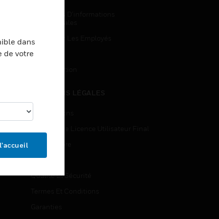
Demandes D’informations
Commerciales
Accès Pour Les Employés
nible dans
e de votre
Inscription
Désinscription
MENTIONS LÉGALES
Certifications
Contrats De Licence Utilisateur Final
Source Libre
l’accueil
Brevets
Qualité Et Sécurité
Termes Et Conditions
Garanties