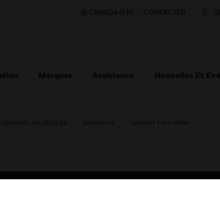
CANADA (FR)
CONTACTER
S
ation
Marques
Assistance
Nouvelles Et Év
ispositifs de câblage
Isolateurs
Isolator Four Pole
TEURS
ASSISTANCE