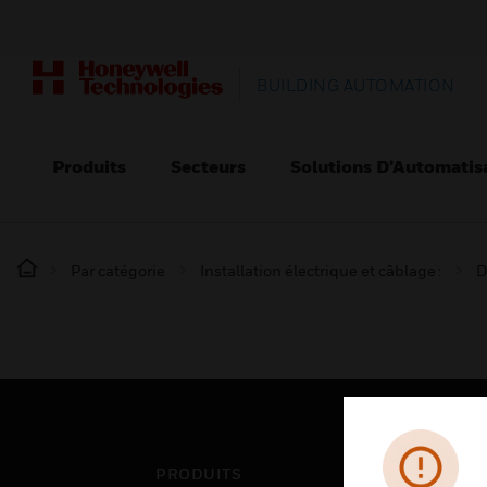
BUILDING AUTOMATION
Produits
Secteurs
Solutions D’Automatis
Par catégorie
Installation électrique et câblage :
D
PRODUITS
SEC