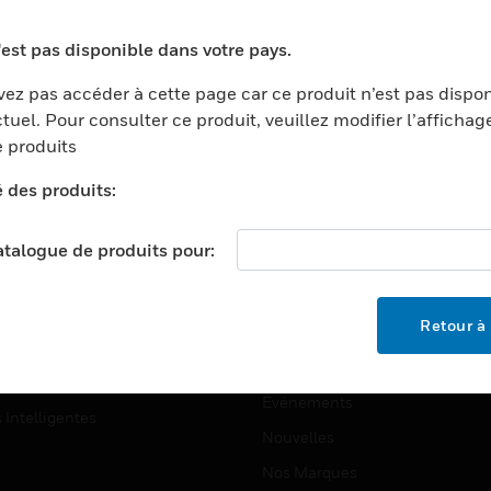
ports
Recherche De Partenaires
'est pas disponible dans votre pays.
ments Commerciaux
Formation
ez pas accéder à cette page car ce produit n’est pas dispo
centers
Assistance Technique
tuel. Pour consulter ce produit, veuillez modifier l’affichag
ation
Tutoriels De Sites Web
 produits
ernement Et Militaire
é des produits:
EMPLOIS
é
Emplois
ignement Supérieur
catalogue de produits pour:
Recherche D'emploi
llerie/Restauration
trie Et Fabrication
SOCIÉTÉ
Retour à 
ce Et Corrections
À Propos
e Au Détail
Événements
s Intelligentes
Nouvelles
Nos Marques