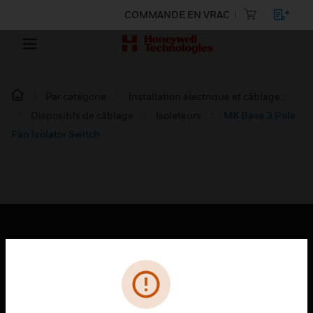
COMMANDE EN VRAC
Par catégorie
Installation électrique et câblage :
Dispositifs de câblage
Isolateurs
MK Base 3 Pole
Fan Isolator Switch
PRODUITS
toggle view
SOLUTIONS