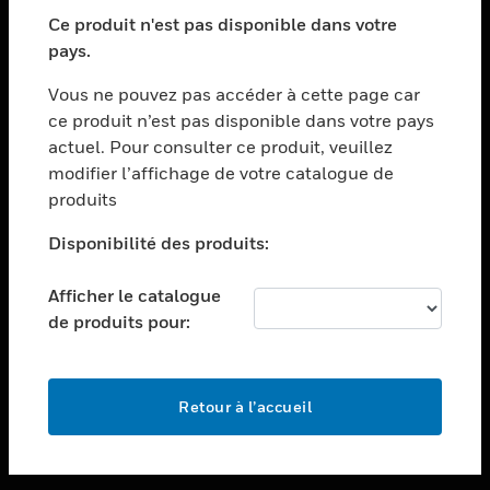
toggle view
SECTEURS
Ce produit n'est pas disponible dans votre
pays.
toggle view
ASSISTANCE
Vous ne pouvez pas accéder à cette page car
toggle view
ce produit n’est pas disponible dans votre pays
EMPLOIS
actuel. Pour consulter ce produit, veuillez
modifier l’affichage de votre catalogue de
toggle view
SOCIÉTÉ
produits
toggle view
Disponibilité des produits:
NOUS CONTACTER
Afficher le catalogue
toggle view
MENTIONS LÉGALES
de produits pour:
toggle view
SUIVEZ-NOUS
Retour à l’accueil