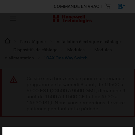
COMMANDE EN VRAC
Par catégorie
Installation électrique et câblage :
Dispositifs de câblage
Modules
Modules
d’alimentation
10AX One Way Switch
Ce site sera hors service pour maintenance
programmée le samedi 8 août, de 19h00 à
5h00 EST (23h00 à 9h00 GMT, dimanche 9
août de 1h00 à 11h00 CET et de 4h30 à
14h30 IST). Nous vous remercions de votre
patience pendant cette période.