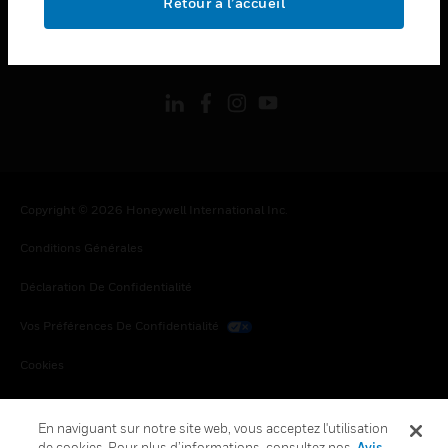
Retour à l’accueil
toggle view
SUIVEZ-NOUS
Copyright © 2026 Honeywell International Inc.
Conditions Générales
Déclaration De Confidentialité
Vos Préférences De Confidentialité
Cookies
Désabonnement Global
En naviguant sur notre site web, vous acceptez l'utilisation
de cookies. Pour plus d’informations, consultez nos
Avis