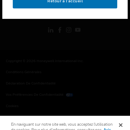
Retour à l’accueil
toggle view
SUIVEZ-NOUS
Copyright © 2026 Honeywell International Inc.
Conditions Générales
Déclaration De Confidentialité
Vos Préférences De Confidentialité
Cookies
Désabonnement Global
En naviguant sur notre site web, vous acceptez l'utilisation
de cookies. Pour plus d’informations, consultez nos
Avis