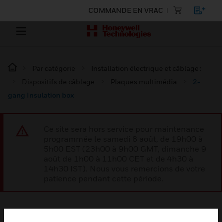
COMMANDE EN VRAC
Par catégorie
Installation électrique et câblage :
Dispositifs de câblage
Plaques multimédia
2-
gang Insulation box
Ce site sera hors service pour maintenance
programmée le samedi 8 août, de 19h00 à
5h00 EST (23h00 à 9h00 GMT, dimanche 9
août de 1h00 à 11h00 CET et de 4h30 à
14h30 IST). Nous vous remercions de votre
patience pendant cette période.