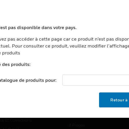
TEURS
ASSISTANCE
'est pas disponible dans votre pays.
ports
Recherche De Partenaires
ez pas accéder à cette page car ce produit n’est pas dispo
tuel. Pour consulter ce produit, veuillez modifier l’affichag
ments Commerciaux
Formation
 produits
centers
Assistance Technique
é des produits:
ation
Tutoriels De Sites Web
ernement Et Militaire
EMPLOIS
catalogue de produits pour:
é
Emplois
ignement Supérieur
Recherche D'emploi
Retour à 
llerie/Restauration
trie Et Fabrication
SOCIÉTÉ
ce Et Corrections
À Propos