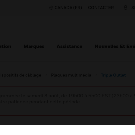
CANADA (FR)
CONTACTER
S
ation
Marques
Assistance
Nouvelles Et Év
ispositifs de câblage
Plaques multimédia
Triple Outlet
rogrammée le samedi 8 août, de 19h00 à 5h00 EST (23h00 
tre patience pendant cette période.