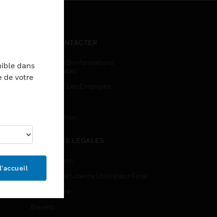
NOUS CONTACTER
Demandes D’informations
nible dans
Commerciales
e de votre
Accès Pour Les Employés
Inscription
Désinscription
MENTIONS LÉGALES
Certifications
l’accueil
Contrats De Licence Utilisateur Final
Source Libre
Brevets