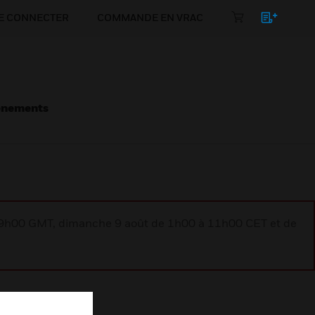
E CONNECTER
COMMANDE EN VRAC
énements
à 9h00 GMT, dimanche 9 août de 1h00 à 11h00 CET et de