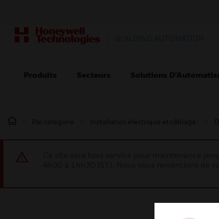
BUILDING AUTOMATION
Produits
Secteurs
Solutions D’Automatis
Par catégorie
Installation électrique et câblage :
D
Ce site sera hors service pour maintenance p
4h30 à 14h30 IST). Nous vous remercions de vo