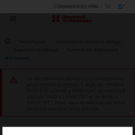
COMMANDE EN VRAC
Par catégorie
Installation électrique et câblage :
Dispositifs de câblage
Commandes d’obturateur
Wall bracket
Ce site sera hors service pour maintenance
programmée le samedi 8 août, de 19h00 à
5h00 EST (23h00 à 9h00 GMT, dimanche 9
août de 1h00 à 11h00 CET et de 4h30 à
14h30 IST). Nous vous remercions de votre
patience pendant cette période.