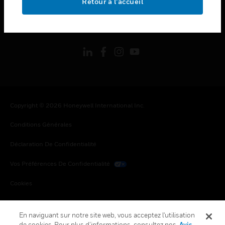
Retour à l’accueil
toggle view
SUIVEZ-NOUS
Copyright © 2026 Honeywell International Inc.
Conditions Générales
Déclaration De Confidentialité
Vos Préférences De Confidentialité
Cookies
Désabonnement Global
En naviguant sur notre site web, vous acceptez l'utilisation
de cookies. Pour plus d’informations, consultez nos
Avis