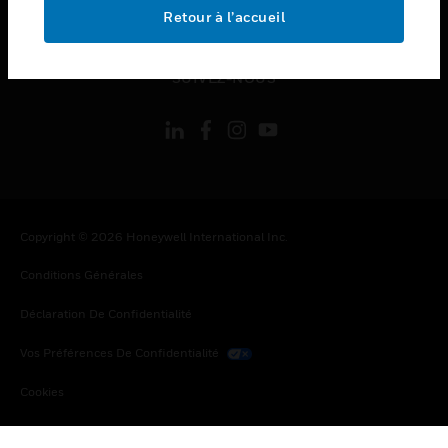
toggle view
Retour à l’accueil
MENTIONS LÉGALES
toggle view
SUIVEZ-NOUS
Copyright © 2026 Honeywell International Inc.
Conditions Générales
Déclaration De Confidentialité
Vos Préférences De Confidentialité
Cookies
Désabonnement Global