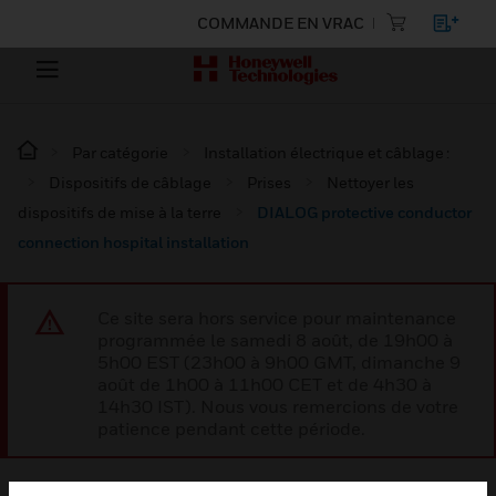
COMMANDE EN VRAC
Par catégorie
Installation électrique et câblage :
Dispositifs de câblage
Prises
Nettoyer les
dispositifs de mise à la terre
DIALOG protective conductor
connection hospital installation
Ce site sera hors service pour maintenance
programmée le samedi 8 août, de 19h00 à
5h00 EST (23h00 à 9h00 GMT, dimanche 9
août de 1h00 à 11h00 CET et de 4h30 à
14h30 IST). Nous vous remercions de votre
patience pendant cette période.