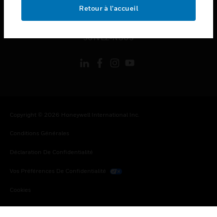
toggle view
Retour à l’accueil
MENTIONS LÉGALES
toggle view
SUIVEZ-NOUS
Copyright © 2026 Honeywell International Inc.
Conditions Générales
Déclaration De Confidentialité
Vos Préférences De Confidentialité
Cookies
Désabonnement Global