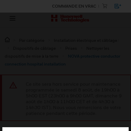
COMMANDE EN VRAC
Par catégorie
Installation électrique et câblage :
Dispositifs de câblage
Prises
Nettoyer les
dispositifs de mise à la terre
NOVA protective conductor
connection hospital installation
Ce site sera hors service pour maintenance
programmée le samedi 8 août, de 19h00 à
5h00 EST (23h00 à 9h00 GMT, dimanche 9
août de 1h00 à 11h00 CET et de 4h30 à
14h30 IST). Nous vous remercions de votre
patience pendant cette période.