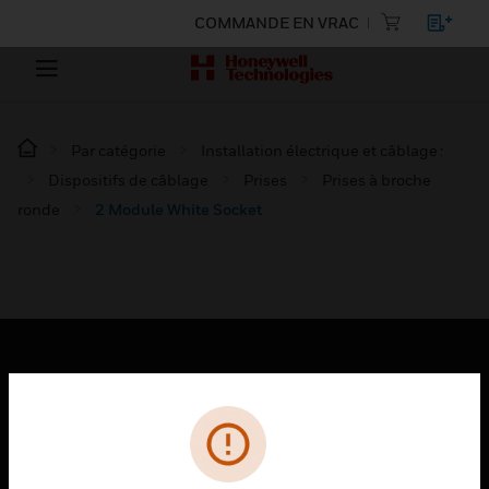
COMMANDE EN VRAC
Par catégorie
Installation électrique et câblage :
Dispositifs de câblage
Prises
Prises à broche
ronde
2 Module White Socket
PRODUITS
toggle view
SOLUTIONS