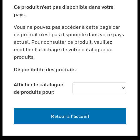
toggle view
SECTEURS
Ce produit n'est pas disponible dans votre
pays.
toggle view
ASSISTANCE
Vous ne pouvez pas accéder à cette page car
toggle view
ce produit n’est pas disponible dans votre pays
EMPLOIS
actuel. Pour consulter ce produit, veuillez
modifier l’affichage de votre catalogue de
toggle view
SOCIÉTÉ
produits
toggle view
Disponibilité des produits:
NOUS CONTACTER
Afficher le catalogue
toggle view
MENTIONS LÉGALES
de produits pour:
toggle view
SUIVEZ-NOUS
Retour à l’accueil