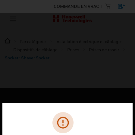
COMMANDE EN VRAC
Par catégorie
Installation électrique et câblage :
Dispositifs de câblage
Prises
Prises de rasoir
Socket : Shaver Socket
PRODUITS
toggle view
SOLUTIONS