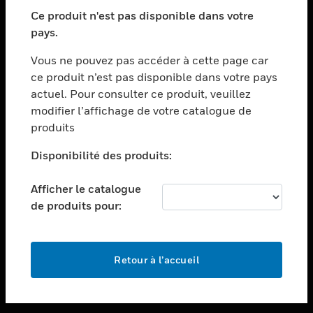
toggle view
SECTEURS
Ce produit n'est pas disponible dans votre
pays.
toggle view
ASSISTANCE
Vous ne pouvez pas accéder à cette page car
toggle view
ce produit n’est pas disponible dans votre pays
EMPLOIS
actuel. Pour consulter ce produit, veuillez
modifier l’affichage de votre catalogue de
toggle view
SOCIÉTÉ
produits
toggle view
Disponibilité des produits:
NOUS CONTACTER
Afficher le catalogue
toggle view
MENTIONS LÉGALES
de produits pour:
toggle view
SUIVEZ-NOUS
Retour à l’accueil