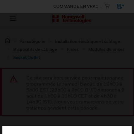
COMMANDE EN VRAC
Par catégorie
Installation électrique et câblage :
Dispositifs de câblage
Prises
Modules de prises
Socket Outlet
Ce site sera hors service pour maintenance
programmée le samedi 8 août, de 19h00 à
5h00 EST (23h00 à 9h00 GMT, dimanche 9
août de 1h00 à 11h00 CET et de 4h30 à
14h30 IST). Nous vous remercions de votre
patience pendant cette période.