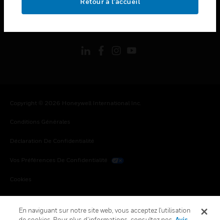
Retour à l’accueil
toggle view
SUIVEZ-NOUS
Copyright © 2026 Honeywell International Inc.
Conditions Générales
Déclaration De Confidentialité
Vos Préférences De Confidentialité
Cookies
Désabonnement Global
En naviguant sur notre site web, vous acceptez l'utilisation
de cookies. Pour plus d’informations, consultez nos
Avis