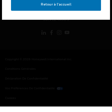
toggle view
Retour à l’accueil
MENTIONS LÉGALES
toggle view
SUIVEZ-NOUS
Copyright © 2026 Honeywell International Inc.
Conditions Générales
Déclaration De Confidentialité
Vos Préférences De Confidentialité
Cookies
Désabonnement Global