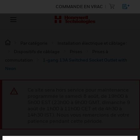
COMMANDE EN VRAC
Par catégorie
Installation électrique et câblage :
Dispositifs de câblage
Prises
Prises à
commutation
1-gang 13A Switched Socket Outlet with
Neon
Ce site sera hors service pour maintenance
programmée le samedi 8 août, de 19h00 à
5h00 EST (23h00 à 9h00 GMT, dimanche 9
août de 1h00 à 11h00 CET et de 4h30 à
14h30 IST). Nous vous remercions de votre
patience pendant cette période.