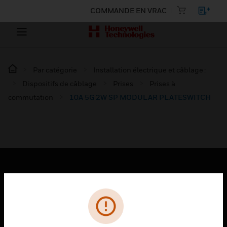
COMMANDE EN VRAC
Par catégorie
Installation électrique et câblage :
Dispositifs de câblage
Prises
Prises à
commutation
10A 5G 2W SP MODULAR PLATESWITCH
PRODUITS
toggle view
SOLUTIONS