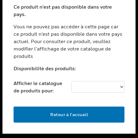
toggle view
SECTEURS
Ce produit n'est pas disponible dans votre
pays.
toggle view
ASSISTANCE
Vous ne pouvez pas accéder à cette page car
toggle view
ce produit n’est pas disponible dans votre pays
EMPLOIS
actuel. Pour consulter ce produit, veuillez
modifier l’affichage de votre catalogue de
toggle view
SOCIÉTÉ
produits
toggle view
Disponibilité des produits:
NOUS CONTACTER
Afficher le catalogue
toggle view
MENTIONS LÉGALES
de produits pour:
toggle view
SUIVEZ-NOUS
Retour à l’accueil