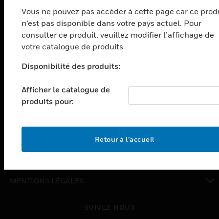
Vous ne pouvez pas accéder à cette page car ce prod
toggle view
n’est pas disponible dans votre pays actuel. Pour
SOLUTIONS
consulter ce produit, veuillez modifier l’affichage de
toggle view
votre catalogue de produits
SECTEURS
Disponibilité des produits:
toggle view
ASSISTANCE
Afficher le catalogue de
toggle view
produits pour:
EMPLOIS
toggle view
SOCIÉTÉ
Retour à l’accueil
toggle view
NOUS CONTACTER
toggle view
MENTIONS LÉGALES
toggle view
SUIVEZ-NOUS