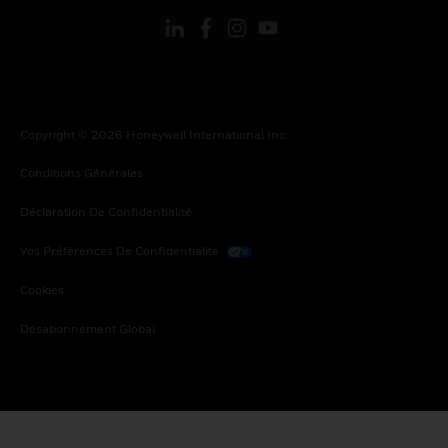
Copyright © 2026 Honeywell International Inc.
Conditions Générales
Déclaration De Confidentialité
Vos Préférences De Confidentialité
Cookies
Désabonnement Global