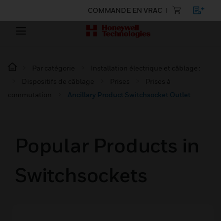
COMMANDE EN VRAC
Par catégorie
Installation électrique et câblage :
Dispositifs de câblage
Prises
Prises à
commutation
Ancillary Product Switchsocket Outlet
Popular Products in
Switchsockets