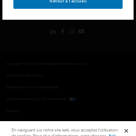
Retour à l’accueil
toggle view
SUIVEZ-NOUS
Copyright © 2026 Honeywell International Inc.
Conditions Générales
Déclaration De Confidentialité
Vos Préférences De Confidentialité
Cookies
Désabonnement Global
En naviguant sur notre site web, vous acceptez l'utilisation
de cookies. Pour plus d’informations, consultez nos
Avis