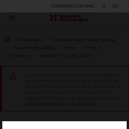
COMMANDE EN VRAC
Par catégorie
Installation électrique et câblage :
Dispositifs de câblage
Prises
Prises à
commutation
Double 2P+E Socket Outlet
Ce site sera hors service pour maintenance
programmée le samedi 8 août, de 19h00 à
5h00 EST (23h00 à 9h00 GMT, dimanche 9
août de 1h00 à 11h00 CET et de 4h30 à
14h30 IST). Nous vous remercions de votre
patience pendant cette période.