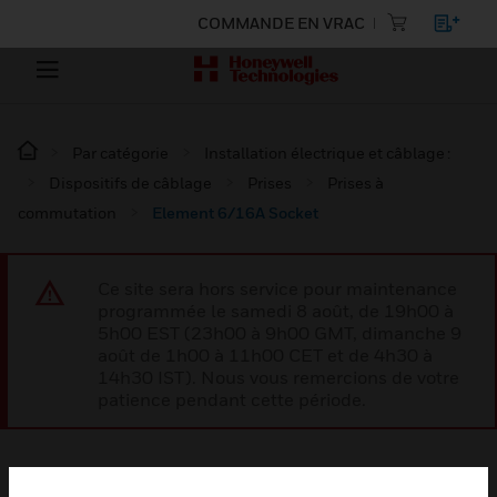
COMMANDE EN VRAC
Par catégorie
Installation électrique et câblage :
Dispositifs de câblage
Prises
Prises à
commutation
Element 6/16A Socket
Ce site sera hors service pour maintenance
programmée le samedi 8 août, de 19h00 à
5h00 EST (23h00 à 9h00 GMT, dimanche 9
août de 1h00 à 11h00 CET et de 4h30 à
14h30 IST). Nous vous remercions de votre
patience pendant cette période.