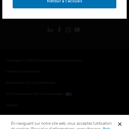
Retour à l’accueil
toggle view
SUIVEZ-NOUS
Copyright © 2026 Honeywell International Inc.
Conditions Générales
Déclaration De Confidentialité
Vos Préférences De Confidentialité
Cookies
Désabonnement Global
En naviguant sur notre site web, vous acceptez l'utilisation
de cookies. Pour plus d’informations, consultez nos
Avis