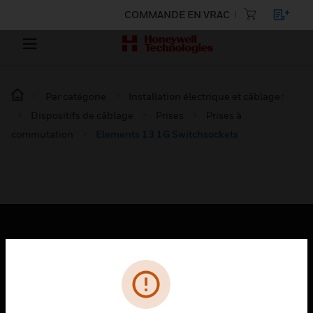
COMMANDE EN VRAC
Par catégorie
Installation électrique et câblage :
Dispositifs de câblage
Prises
Prises à
commutation
Elements 13 1G Switchsockets
PRODUITS
toggle view
SOLUTIONS