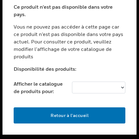
toggle view
SECTEURS
Ce produit n'est pas disponible dans votre
pays.
toggle view
ASSISTANCE
Vous ne pouvez pas accéder à cette page car
toggle view
ce produit n’est pas disponible dans votre pays
EMPLOIS
actuel. Pour consulter ce produit, veuillez
modifier l’affichage de votre catalogue de
toggle view
SOCIÉTÉ
produits
toggle view
Disponibilité des produits:
NOUS CONTACTER
Afficher le catalogue
toggle view
MENTIONS LÉGALES
de produits pour:
toggle view
SUIVEZ-NOUS
Retour à l’accueil