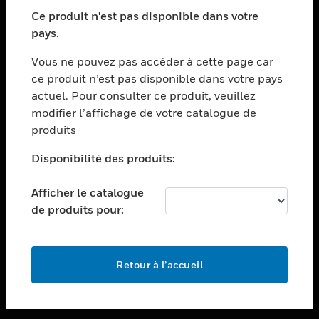
toggle view
SECTEURS
Ce produit n'est pas disponible dans votre
pays.
toggle view
ASSISTANCE
Vous ne pouvez pas accéder à cette page car
toggle view
ce produit n’est pas disponible dans votre pays
EMPLOIS
actuel. Pour consulter ce produit, veuillez
modifier l’affichage de votre catalogue de
toggle view
SOCIÉTÉ
produits
toggle view
Disponibilité des produits:
NOUS CONTACTER
Afficher le catalogue
toggle view
MENTIONS LÉGALES
de produits pour:
toggle view
SUIVEZ-NOUS
Retour à l’accueil