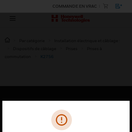
COMMANDE EN VRAC
Par catégorie
Installation électrique et câblage :
Dispositifs de câblage
Prises
Prises à
commutation
K2756
PRODUITS
toggle view
SOLUTIONS