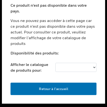
toggle view
SECTEURS
Ce produit n'est pas disponible dans votre
pays.
toggle view
ASSISTANCE
Vous ne pouvez pas accéder à cette page car
toggle view
ce produit n’est pas disponible dans votre pays
EMPLOIS
actuel. Pour consulter ce produit, veuillez
modifier l’affichage de votre catalogue de
toggle view
SOCIÉTÉ
produits
toggle view
Disponibilité des produits:
NOUS CONTACTER
Afficher le catalogue
toggle view
MENTIONS LÉGALES
de produits pour:
toggle view
SUIVEZ-NOUS
Retour à l’accueil