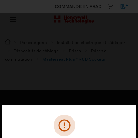
COMMANDE EN VRAC
Par catégorie
Installation électrique et câblage :
Dispositifs de câblage
Prises
Prises à
commutation
Masterseal Plus™ RCD Sockets
PRODUITS
toggle view
SOLUTIONS