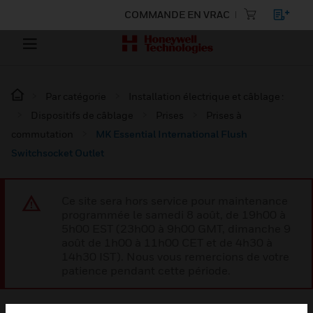
COMMANDE EN VRAC
Par catégorie
Installation électrique et câblage :
Dispositifs de câblage
Prises
Prises à
commutation
MK Essential International Flush
Switchsocket Outlet
Ce site sera hors service pour maintenance
programmée le samedi 8 août, de 19h00 à
5h00 EST (23h00 à 9h00 GMT, dimanche 9
août de 1h00 à 11h00 CET et de 4h30 à
14h30 IST). Nous vous remercions de votre
patience pendant cette période.