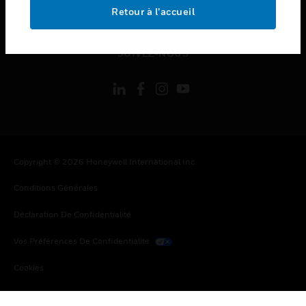
toggle view
Retour à l’accueil
MENTIONS LÉGALES
toggle view
SUIVEZ-NOUS
Copyright © 2026 Honeywell International Inc.
Conditions Générales
Déclaration De Confidentialité
Vos Préférences De Confidentialité
Cookies
Désabonnement Global