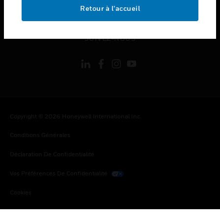
toggle view
Retour à l’accueil
MENTIONS LÉGALES
toggle view
SUIVEZ-NOUS
Copyright © 2026 Honeywell International Inc.
Conditions Générales
Déclaration De Confidentialité
Vos Préférences De Confidentialité
Cookies
Désabonnement Global