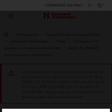
COMMANDE EN VRAC
Par catégorie
Installation électrique et câblage :
Dispositifs de câblage
Prises
Prises pour TV,
données et communication vocale
BASIC ELEMENTS
Communication connections
Ce site sera hors service pour maintenance
programmée le samedi 8 août, de 19h00 à
5h00 EST (23h00 à 9h00 GMT, dimanche 9
août de 1h00 à 11h00 CET et de 4h30 à
14h30 IST). Nous vous remercions de votre
patience pendant cette période.