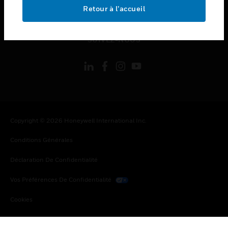
toggle view
Retour à l’accueil
MENTIONS LÉGALES
toggle view
SUIVEZ-NOUS
Copyright © 2026 Honeywell International Inc.
Conditions Générales
Déclaration De Confidentialité
Vos Préférences De Confidentialité
Cookies
Désabonnement Global