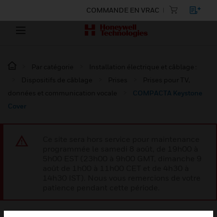
COMMANDE EN VRAC
Par catégorie
Installation électrique et câblage :
Dispositifs de câblage
Prises
Prises pour TV,
données et communication vocale
COMPACTA Keystone
Cover
Ce site sera hors service pour maintenance
programmée le samedi 8 août, de 19h00 à
5h00 EST (23h00 à 9h00 GMT, dimanche 9
août de 1h00 à 11h00 CET et de 4h30 à
14h30 IST). Nous vous remercions de votre
patience pendant cette période.