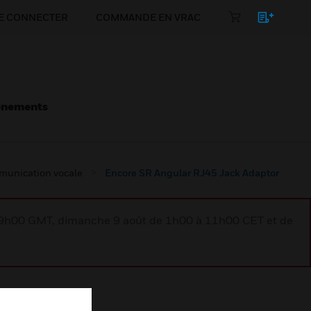
E CONNECTER
COMMANDE EN VRAC
énements
mmunication vocale
Encore SR Angular RJ45 Jack Adaptor
à 9h00 GMT, dimanche 9 août de 1h00 à 11h00 CET et de