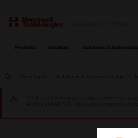
BUILDING AUTOMATION
Produits
Secteurs
Solutions D’Automatis
Par catégorie
Installation électrique et câblage :
D
Ce site sera hors service pour maintenance p
4h30 à 14h30 IST). Nous vous remercions de vo