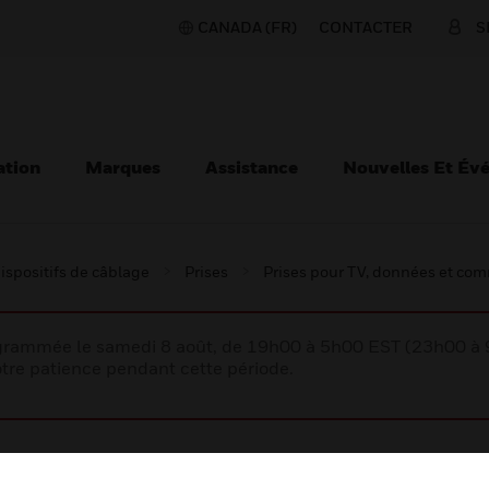
CANADA (FR)
CONTACTER
S
ation
Marques
Assistance
Nouvelles Et Év
ispositifs de câblage
Prises
Prises pour TV, données et co
rogrammée le samedi 8 août, de 19h00 à 5h00 EST (23h00 
tre patience pendant cette période.