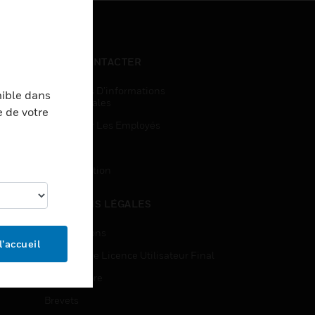
NOUS CONTACTER
Demandes D’informations
nible dans
Commerciales
e de votre
Accès Pour Les Employés
Inscription
Désinscription
MENTIONS LÉGALES
Certifications
l’accueil
Contrats De Licence Utilisateur Final
Source Libre
Brevets