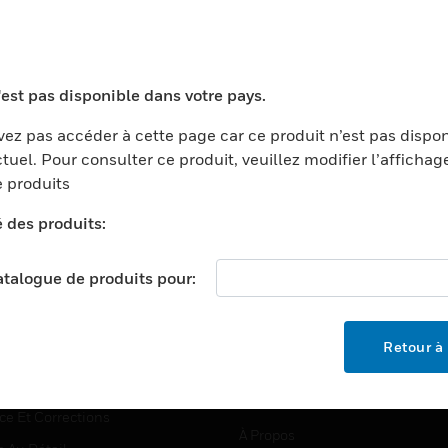
TEURS
ASSISTANCE
'est pas disponible dans votre pays.
ports
Recherche De Partenaires
ez pas accéder à cette page car ce produit n’est pas dispo
tuel. Pour consulter ce produit, veuillez modifier l’affichag
ments Commerciaux
Formation
 produits
centers
Assistance Technique
é des produits:
ation
Tutoriels De Sites Web
ernement Et Militaire
EMPLOIS
catalogue de produits pour:
é
Emplois
ignement Supérieur
Recherche D'emploi
Retour à 
llerie/Restauration
trie Et Fabrication
SOCIÉTÉ
ce Et Corrections
À Propos