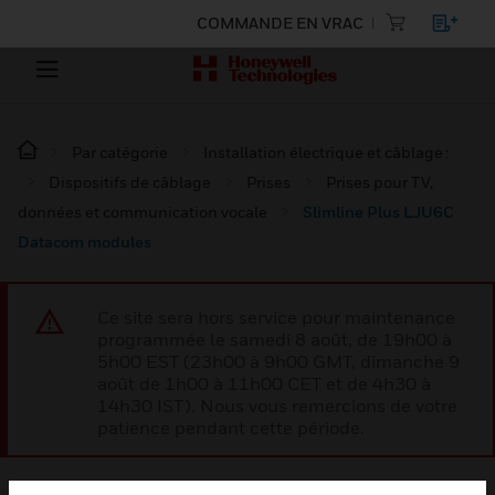
COMMANDE EN VRAC
Par catégorie
Installation électrique et câblage :
Dispositifs de câblage
Prises
Prises pour TV,
données et communication vocale
Slimline Plus LJU6C
Datacom modules
Ce site sera hors service pour maintenance
programmée le samedi 8 août, de 19h00 à
5h00 EST (23h00 à 9h00 GMT, dimanche 9
août de 1h00 à 11h00 CET et de 4h30 à
14h30 IST). Nous vous remercions de votre
patience pendant cette période.