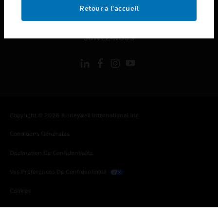
toggle view
Retour à l’accueil
MENTIONS LÉGALES
toggle view
SUIVEZ-NOUS
Copyright © 2026 Honeywell International Inc.
Conditions Générales
Déclaration De Confidentialité
Vos Préférences De Confidentialité
Cookies
Désabonnement Global