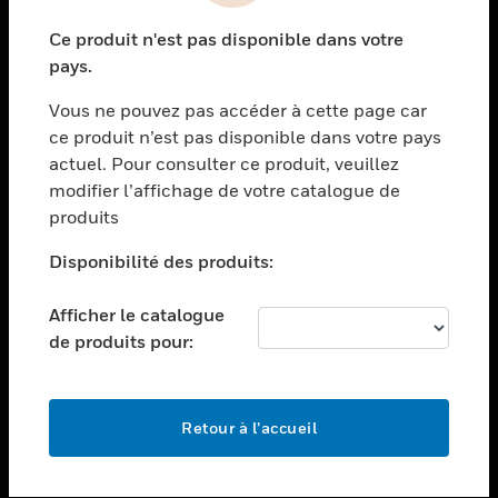
toggle view
Ce produit n'est pas disponible dans votre
SECTEURS
pays.
toggle view
Vous ne pouvez pas accéder à cette page car
ASSISTANCE
ce produit n’est pas disponible dans votre pays
toggle view
actuel. Pour consulter ce produit, veuillez
EMPLOIS
modifier l’affichage de votre catalogue de
toggle view
produits
SOCIÉTÉ
Disponibilité des produits:
toggle view
NOUS CONTACTER
Afficher le catalogue
toggle view
de produits pour:
MENTIONS LÉGALES
toggle view
SUIVEZ-NOUS
Retour à l’accueil