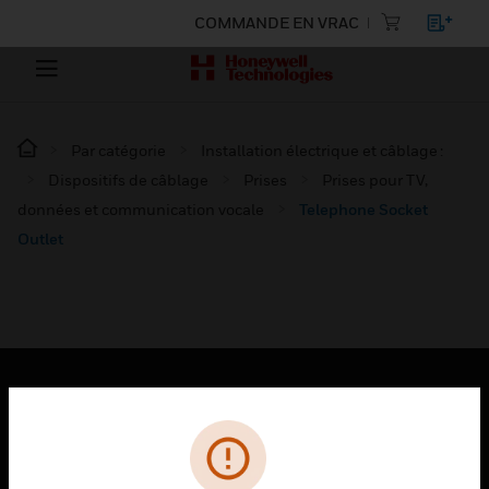
COMMANDE EN VRAC
Par catégorie
Installation électrique et câblage :
Dispositifs de câblage
Prises
Prises pour TV,
données et communication vocale
Telephone Socket
Outlet
PRODUITS
toggle view
SOLUTIONS