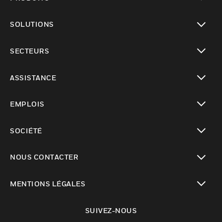
toggle view
SOLUTIONS
toggle view
SECTEURS
toggle view
ASSISTANCE
toggle view
EMPLOIS
toggle view
SOCIÉTÉ
toggle view
NOUS CONTACTER
toggle view
MENTIONS LÉGALES
toggle view
SUIVEZ-NOUS