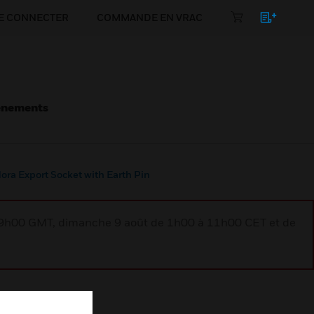
E CONNECTER
COMMANDE EN VRAC
énements
ora Export Socket with Earth Pin
à 9h00 GMT, dimanche 9 août de 1h00 à 11h00 CET et de