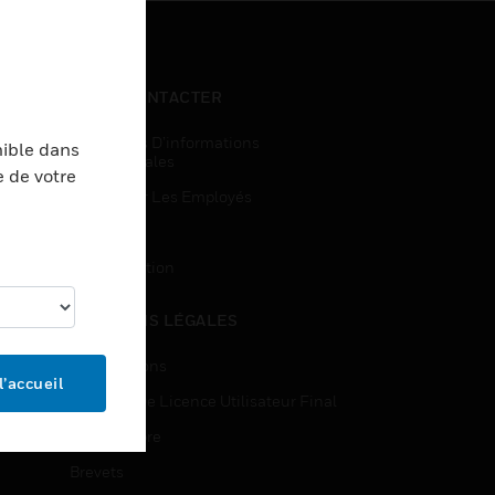
NOUS CONTACTER
Demandes D’informations
nible dans
Commerciales
e de votre
Accès Pour Les Employés
Inscription
Désinscription
MENTIONS LÉGALES
Certifications
l’accueil
Contrats De Licence Utilisateur Final
Source Libre
Brevets