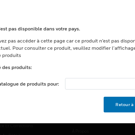
TEURS
ASSISTANCE
'est pas disponible dans votre pays.
ports
Recherche De Partenaires
ez pas accéder à cette page car ce produit n’est pas dispo
tuel. Pour consulter ce produit, veuillez modifier l’affichag
ments Commerciaux
Formation
 produits
centers
Assistance Technique
é des produits:
ation
Tutoriels De Sites Web
ernement Et Militaire
EMPLOIS
catalogue de produits pour:
é
Emplois
ignement Supérieur
Recherche D'emploi
Retour à 
llerie/Restauration
trie Et Fabrication
SOCIÉTÉ
ce Et Corrections
À Propos