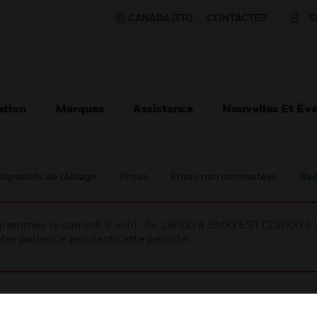
CANADA (FR)
CONTACTER
S
ation
Marques
Assistance
Nouvelles Et Év
ispositifs de câblage
Prises
Prises non commutées
Bad
rogrammée le samedi 8 août, de 19h00 à 5h00 EST (23h00 
tre patience pendant cette période.