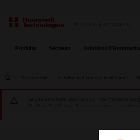
BUILDING AUTOMATION
Produits
Secteurs
Solutions D’Automatis
Par catégorie
Installation électrique et câblage :
D
Ce site sera hors service pour maintenance p
4h30 à 14h30 IST). Nous vous remercions de vo