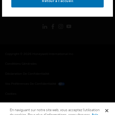
Retour à l’accueil
toggle view
SUIVEZ-NOUS
Copyright © 2026 Honeywell International Inc.
Conditions Générales
Déclaration De Confidentialité
Vos Préférences De Confidentialité
Cookies
Désabonnement Global
En naviguant sur notre site web, vous acceptez l'utilisation
de cookies. Pour plus d’informations, consultez nos
Avis