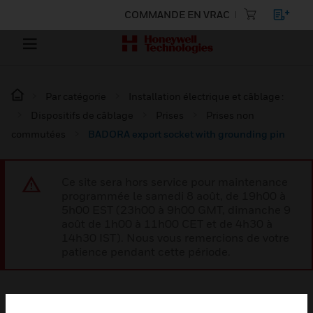
COMMANDE EN VRAC
Par catégorie
Installation électrique et câblage :
Dispositifs de câblage
Prises
Prises non
commutées
BADORA export socket with grounding pin
Ce site sera hors service pour maintenance
programmée le samedi 8 août, de 19h00 à
5h00 EST (23h00 à 9h00 GMT, dimanche 9
août de 1h00 à 11h00 CET et de 4h30 à
14h30 IST). Nous vous remercions de votre
patience pendant cette période.