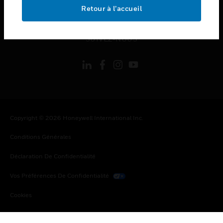
toggle view
Retour à l’accueil
MENTIONS LÉGALES
toggle view
SUIVEZ-NOUS
Copyright © 2026 Honeywell International Inc.
Conditions Générales
Déclaration De Confidentialité
Vos Préférences De Confidentialité
Cookies
Désabonnement Global