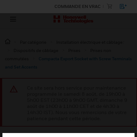
COMMANDE EN VRAC
Par catégorie
Installation électrique et câblage :
Dispositifs de câblage
Prises
Prises non
commutées
Compacta Export Socket with Screw Terminals
and Set Accents
Ce site sera hors service pour maintenance
programmée le samedi 8 août, de 19h00 à
5h00 EST (23h00 à 9h00 GMT, dimanche 9
août de 1h00 à 11h00 CET et de 4h30 à
14h30 IST). Nous vous remercions de votre
patience pendant cette période.