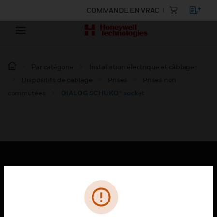
COMMANDE EN VRAC
Par catégorie
Installation électrique et câblage :
Dispositifs de câblage
Prises
Prises non
commutées
DIALOG SCHUKO® socket
PRODUITS
toggle view
SOLUTIONS