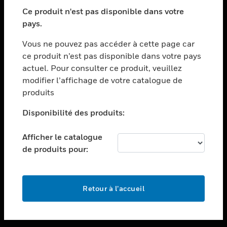
toggle view
SECTEURS
Ce produit n'est pas disponible dans votre
pays.
toggle view
ASSISTANCE
Vous ne pouvez pas accéder à cette page car
toggle view
ce produit n’est pas disponible dans votre pays
EMPLOIS
actuel. Pour consulter ce produit, veuillez
modifier l’affichage de votre catalogue de
toggle view
SOCIÉTÉ
produits
toggle view
Disponibilité des produits:
NOUS CONTACTER
Afficher le catalogue
toggle view
MENTIONS LÉGALES
de produits pour:
toggle view
SUIVEZ-NOUS
Retour à l’accueil