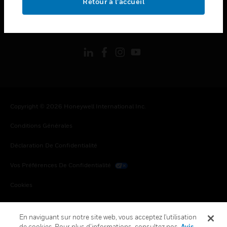
Retour à l’accueil
toggle view
SUIVEZ-NOUS
Copyright © 2026 Honeywell International Inc.
Conditions Générales
Déclaration De Confidentialité
Vos Préférences De Confidentialité
Cookies
Désabonnement Global
En naviguant sur notre site web, vous acceptez l'utilisation
de cookies. Pour plus d’informations, consultez nos
Avis