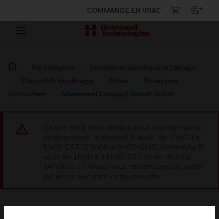
COMMANDE EN VRAC
Par catégorie
Installation électrique et câblage :
Dispositifs de câblage
Prises
Prises non
commutées
Masterseal Compact Socket Outlet
Ce site sera hors service pour maintenance
programmée le samedi 8 août, de 19h00 à
5h00 EST (23h00 à 9h00 GMT, dimanche 9
août de 1h00 à 11h00 CET et de 4h30 à
14h30 IST). Nous vous remercions de votre
patience pendant cette période.