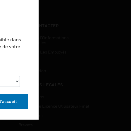
NOUS CONTACTER
Demandes D’informations
nible dans
Commerciales
e de votre
Accès Pour Les Employés
Inscription
Désinscription
MENTIONS LÉGALES
Certifications
l’accueil
Contrats De Licence Utilisateur Final
Source Libre
Brevets