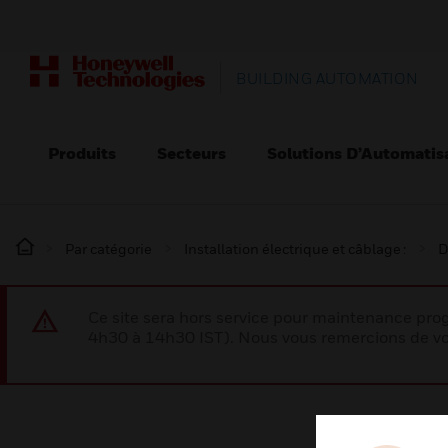
BUILDING AUTOMATION
Produits
Secteurs
Solutions D’Automatis
Par catégorie
Installation électrique et câblage :
D
Ce site sera hors service pour maintenance p
4h30 à 14h30 IST). Nous vous remercions de vo