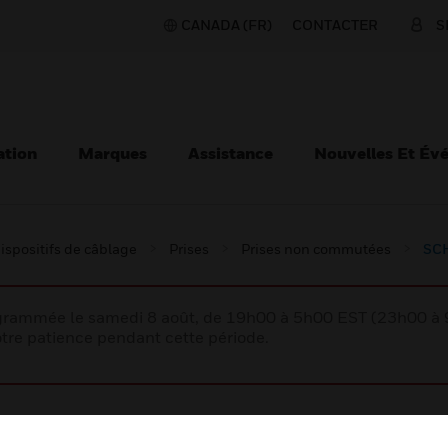
CANADA (FR)
CONTACTER
S
ation
Marques
Assistance
Nouvelles Et Év
ispositifs de câblage
Prises
Prises non commutées
SCH
rogrammée le samedi 8 août, de 19h00 à 5h00 EST (23h00 
tre patience pendant cette période.