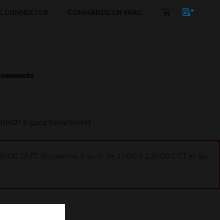
E CONNECTER
COMMANDE EN VRAC
énements
UKO® 3-gang Serial Socket
à 9h00 GMT, dimanche 9 août de 1h00 à 11h00 CET et de