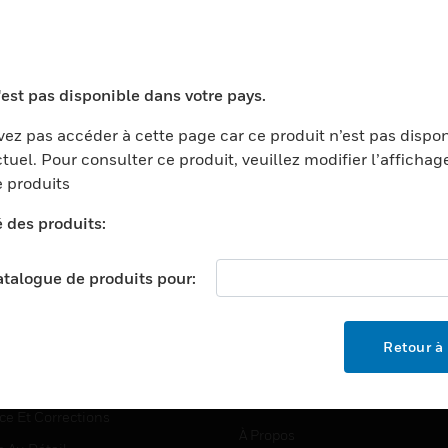
TEURS
ASSISTANCE
'est pas disponible dans votre pays.
ports
Recherche De Partenaires
ez pas accéder à cette page car ce produit n’est pas dispo
tuel. Pour consulter ce produit, veuillez modifier l’affichag
ments Commerciaux
Formation
 produits
centers
Assistance Technique
é des produits:
ation
Tutoriels De Sites Web
ernement Et Militaire
EMPLOIS
catalogue de produits pour:
é
Emplois
ignement Supérieur
Recherche D'emploi
Retour à 
llerie/Restauration
trie Et Fabrication
SOCIÉTÉ
ce Et Corrections
À Propos