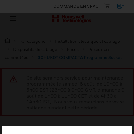
COMMANDE EN VRAC
Par catégorie
Installation électrique et câblage :
Dispositifs de câblage
Prises
Prises non
commutées
SCHUKO® COMPACTA Programme Socket
Ce site sera hors service pour maintenance
programmée le samedi 8 août, de 19h00 à
5h00 EST (23h00 à 9h00 GMT, dimanche 9
août de 1h00 à 11h00 CET et de 4h30 à
14h30 IST). Nous vous remercions de votre
patience pendant cette période.