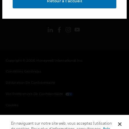
Retour à l’accueil
toggle view
SUIVEZ-NOUS
Copyright © 2026 Honeywell International Inc.
Conditions Générales
Déclaration De Confidentialité
Vos Préférences De Confidentialité
Cookies
Désabonnement Global
En naviguant sur notre site web, vous acceptez l'utilisation
de cookies. Pour plus d’informations, consultez nos
Avis