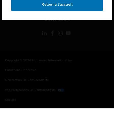
toggle view
Retour à l’accueil
MENTIONS LÉGALES
toggle view
SUIVEZ-NOUS
Copyright © 2026 Honeywell International Inc.
Conditions Générales
Déclaration De Confidentialité
Vos Préférences De Confidentialité
Cookies
Désabonnement Global