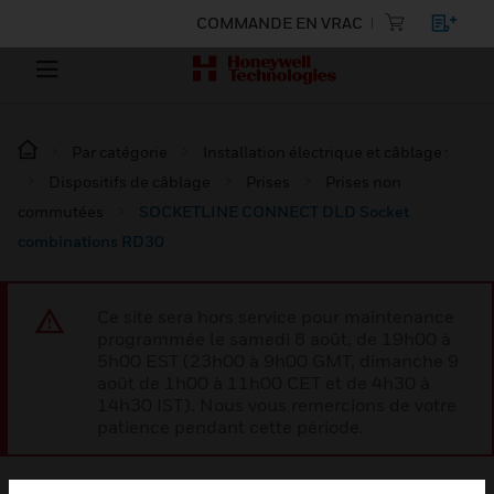
COMMANDE EN VRAC
Par catégorie
Installation électrique et câblage :
Dispositifs de câblage
Prises
Prises non
commutées
SOCKETLINE CONNECT DLD Socket
combinations RD30
Ce site sera hors service pour maintenance
programmée le samedi 8 août, de 19h00 à
5h00 EST (23h00 à 9h00 GMT, dimanche 9
août de 1h00 à 11h00 CET et de 4h30 à
14h30 IST). Nous vous remercions de votre
patience pendant cette période.