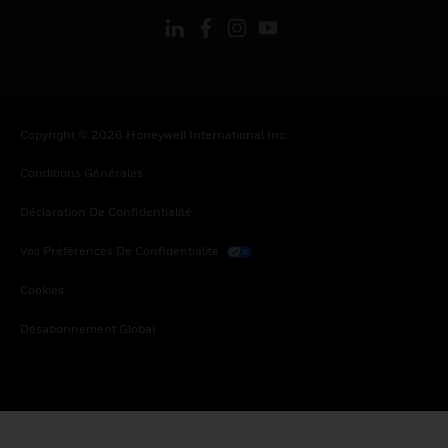
Copyright © 2026 Honeywell International Inc.
Conditions Générales
Déclaration De Confidentialité
Vos Préférences De Confidentialité
Cookies
Désabonnement Global