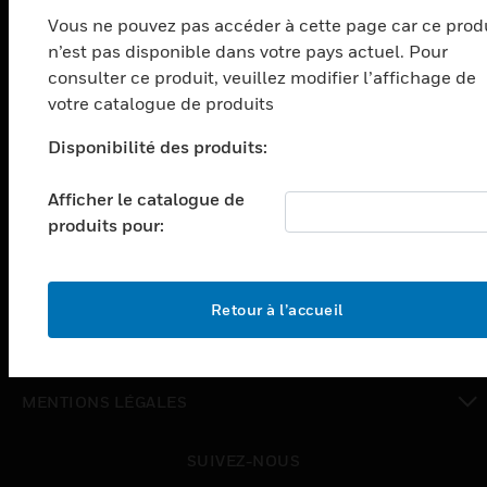
Vous ne pouvez pas accéder à cette page car ce prod
toggle view
n’est pas disponible dans votre pays actuel. Pour
SOLUTIONS
consulter ce produit, veuillez modifier l’affichage de
toggle view
votre catalogue de produits
SECTEURS
Disponibilité des produits:
toggle view
ASSISTANCE
Afficher le catalogue de
toggle view
produits pour:
EMPLOIS
toggle view
SOCIÉTÉ
Retour à l’accueil
toggle view
NOUS CONTACTER
toggle view
MENTIONS LÉGALES
toggle view
SUIVEZ-NOUS