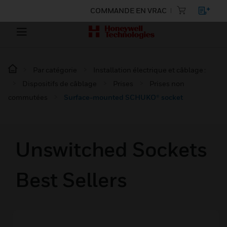
COMMANDE EN VRAC
Par catégorie
Installation électrique et câblage :
Dispositifs de câblage
Prises
Prises non
commutées
Surface-mounted SCHUKO® socket
Unswitched Sockets
Best Sellers