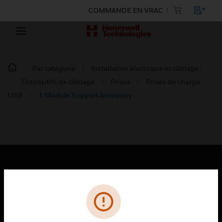
COMMANDE EN VRAC
Par catégorie
Installation électrique et câblage :
Dispositifs de câblage
Prises
Prises de charge
USB
1 Module Support Accessory
PRODUITS
toggle view
SOLUTIONS