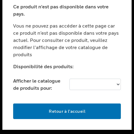
toggle view
SECTEURS
Ce produit n'est pas disponible dans votre
pays.
toggle view
ASSISTANCE
Vous ne pouvez pas accéder à cette page car
toggle view
ce produit n’est pas disponible dans votre pays
EMPLOIS
actuel. Pour consulter ce produit, veuillez
modifier l’affichage de votre catalogue de
toggle view
SOCIÉTÉ
produits
toggle view
Disponibilité des produits:
NOUS CONTACTER
Afficher le catalogue
toggle view
MENTIONS LÉGALES
de produits pour:
toggle view
SUIVEZ-NOUS
Retour à l’accueil