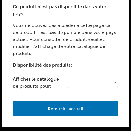
toggle view
SECTEURS
Ce produit n'est pas disponible dans votre
pays.
toggle view
ASSISTANCE
Vous ne pouvez pas accéder à cette page car
toggle view
ce produit n’est pas disponible dans votre pays
EMPLOIS
actuel. Pour consulter ce produit, veuillez
modifier l’affichage de votre catalogue de
toggle view
SOCIÉTÉ
produits
toggle view
Disponibilité des produits:
NOUS CONTACTER
Afficher le catalogue
toggle view
MENTIONS LÉGALES
de produits pour:
toggle view
SUIVEZ-NOUS
Retour à l’accueil