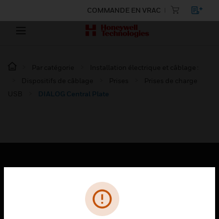
COMMANDE EN VRAC
Par catégorie
Installation électrique et câblage :
Dispositifs de câblage
Prises
Prises de charge
USB
DIALOG Central Plate
PRODUITS
toggle view
SOLUTIONS