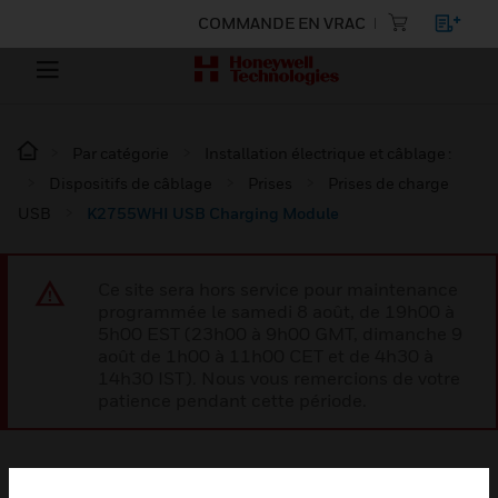
COMMANDE EN VRAC
Par catégorie
Installation électrique et câblage :
Dispositifs de câblage
Prises
Prises de charge
USB
K2755WHI USB Charging Module
Ce site sera hors service pour maintenance
programmée le samedi 8 août, de 19h00 à
5h00 EST (23h00 à 9h00 GMT, dimanche 9
août de 1h00 à 11h00 CET et de 4h30 à
14h30 IST). Nous vous remercions de votre
patience pendant cette période.