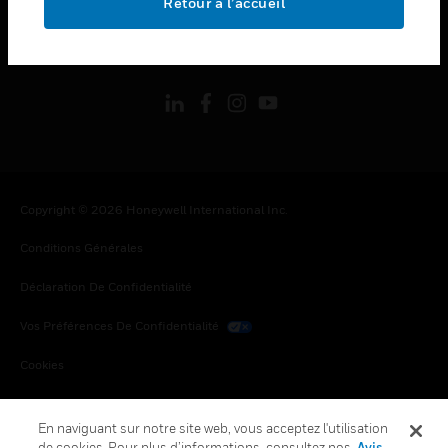
Retour à l’accueil
toggle view
SUIVEZ-NOUS
Copyright © 2026 Honeywell International Inc.
Conditions Générales
Déclaration De Confidentialité
Vos Préférences De Confidentialité
Cookies
Désabonnement Global
En naviguant sur notre site web, vous acceptez l'utilisation
de cookies. Pour plus d’informations, consultez nos
Avis