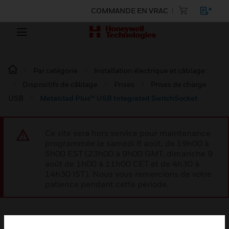
COMMANDE EN VRAC
Par catégorie
Installation électrique et câblage :
Dispositifs de câblage
Prises
Prises de charge
USB
Metalclad Plus™ USB Integrated SwitchSocket
Ce site sera hors service pour maintenance
programmée le samedi 8 août, de 19h00 à
5h00 EST (23h00 à 9h00 GMT, dimanche 9
août de 1h00 à 11h00 CET et de 4h30 à
14h30 IST). Nous vous remercions de votre
patience pendant cette période.