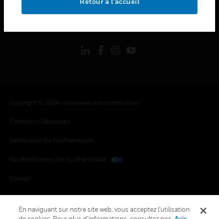
Retour à l’accueil
toggle view
SUIVEZ-NOUS
Copyright © 2026 Honeywell International Inc.
Conditions Générales
Déclaration De Confidentialité
Vos Préférences De Confidentialité
Cookies
Désabonnement Global
En naviguant sur notre site web, vous acceptez l'utilisation
de cookies. Pour plus d’informations, consultez nos
Avis