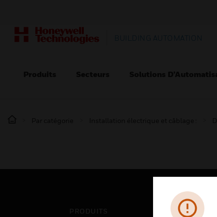
BUILDING AUTOMATION
Produits
Secteurs
Solutions D’Automatis
Par catégorie
Installation électrique et câblage :
D
PRODUITS
SEC