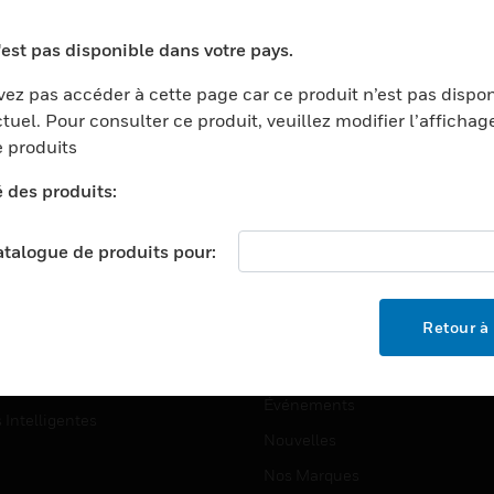
ports
Recherche De Partenaires
'est pas disponible dans votre pays.
ments Commerciaux
Formation
ez pas accéder à cette page car ce produit n’est pas dispo
centers
Assistance Technique
tuel. Pour consulter ce produit, veuillez modifier l’affichag
ation
Tutoriels De Sites Web
 produits
ernement Et Militaire
é des produits:
EMPLOIS
é
Emplois
ignement Supérieur
catalogue de produits pour:
Recherche D'emploi
llerie/Restauration
trie Et Fabrication
SOCIÉTÉ
Retour à 
ce Et Corrections
À Propos
e Au Détail
Événements
s Intelligentes
Nouvelles
Nos Marques