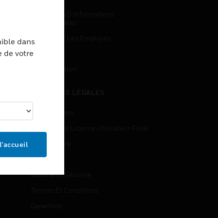
Demandes D’informations
Commerciales
Accès Pour Les Employés
nible dans
e de votre
Inscription
Désinscription
MENTIONS LÉGALES
Certifications
Contrats De Licence Utilisateur Final
Source Libre
l’accueil
Brevets
Qualité Et Sécurité
Termes Et Conditions
Garanties