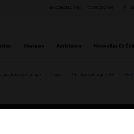
CANADA (FR)
CONTACTER
S
ation
Marques
Assistance
Nouvelles Et Év
ispositifs de câblage
Prises
Prises de charge USB
Port
TEURS
ASSISTANCE