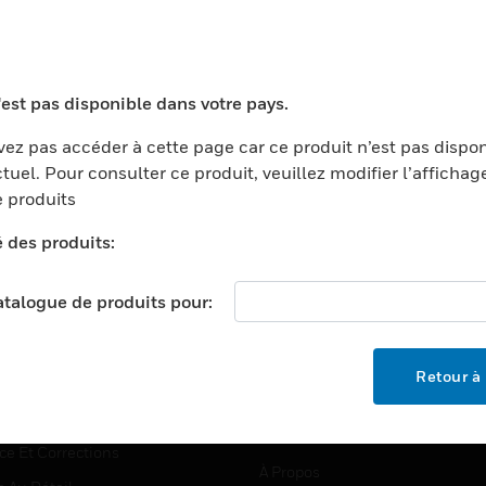
TEURS
ASSISTANCE
'est pas disponible dans votre pays.
ports
Recherche De Partenaires
ez pas accéder à cette page car ce produit n’est pas dispo
tuel. Pour consulter ce produit, veuillez modifier l’affichag
ments Commerciaux
Formation
 produits
centers
Assistance Technique
é des produits:
ation
Tutoriels De Sites Web
ernement Et Militaire
EMPLOIS
catalogue de produits pour:
é
Emplois
ignement Supérieur
Recherche D'emploi
Retour à 
llerie/Restauration
trie Et Fabrication
SOCIÉTÉ
ce Et Corrections
À Propos