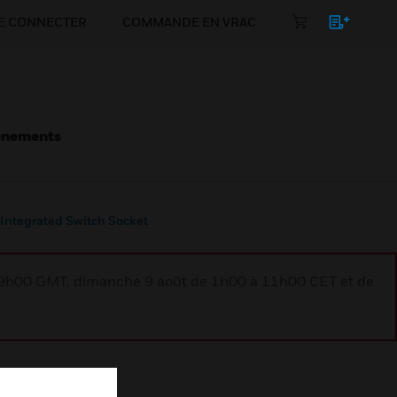
E CONNECTER
COMMANDE EN VRAC
énements
Integrated Switch Socket
à 9h00 GMT, dimanche 9 août de 1h00 à 11h00 CET et de