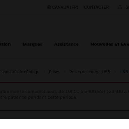
CANADA (FR)
CONTACTER
S
ation
Marques
Assistance
Nouvelles Et Év
ispositifs de câblage
Prises
Prises de charge USB
USB 
rogrammée le samedi 8 août, de 19h00 à 5h00 EST (23h00 
tre patience pendant cette période.