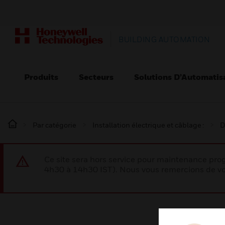
BUILDING AUTOMATION
Produits
Secteurs
Solutions D’Automatis
Par catégorie
Installation électrique et câblage :
D
Ce site sera hors service pour maintenance p
4h30 à 14h30 IST). Nous vous remercions de vo