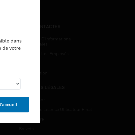
NOUS CONTACTER
Demandes D’informations
nible dans
Commerciales
e de votre
Accès Pour Les Employés
Inscription
Désinscription
MENTIONS LÉGALES
Certifications
l’accueil
Contrats De Licence Utilisateur Final
Source Libre
Brevets