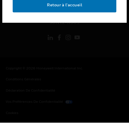
toggle view
Retour à l’accueil
MENTIONS LÉGALES
toggle view
SUIVEZ-NOUS
Copyright © 2026 Honeywell International Inc.
Conditions Générales
Déclaration De Confidentialité
Vos Préférences De Confidentialité
Cookies
Désabonnement Global