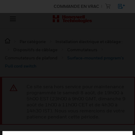
COMMANDE EN VRAC
Par catégorie
Installation électrique et câblage :
Dispositifs de câblage
Commutateurs
Commutateurs de plafond
Surface-mounted program's
Pull cord switch
Ce site sera hors service pour maintenance
programmée le samedi 8 août, de 19h00 à
5h00 EST (23h00 à 9h00 GMT, dimanche 9
août de 1h00 à 11h00 CET et de 4h30 à
14h30 IST). Nous vous remercions de votre
patience pendant cette période.