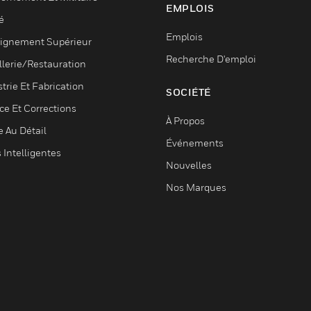
EMPLOIS
é
Emplois
ignement Supérieur
Recherche D'emploi
llerie/Restauration
trie Et Fabrication
SOCIÉTÉ
ce Et Corrections
À Propos
e Au Détail
Événements
s Intelligentes
Nouvelles
Nos Marques