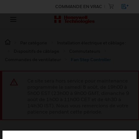
COMMANDE EN VRAC
Par catégorie
Installation électrique et câblage :
Dispositifs de câblage
Commutateurs
Commandes de ventilateur
Fan Step Controller
Ce site sera hors service pour maintenance
programmée le samedi 8 août, de 19h00 à
5h00 EST (23h00 à 9h00 GMT, dimanche 9
août de 1h00 à 11h00 CET et de 4h30 à
14h30 IST). Nous vous remercions de votre
patience pendant cette période.