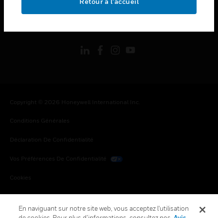
Retour à l’accueil
toggle view
SUIVEZ-NOUS
Copyright © 2026 Honeywell International Inc.
Conditions Générales
Déclaration De Confidentialité
Vos Préférences De Confidentialité
Cookies
Désabonnement Global
En naviguant sur notre site web, vous acceptez l'utilisation
de cookies. Pour plus d’informations, consultez nos
Avis