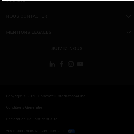
SOCIÉTÉ
toggle view
NOUS CONTACTER
toggle view
MENTIONS LÉGALES
toggle view
SUIVEZ-NOUS
Copyright © 2026 Honeywell International Inc.
Conditions Générales
Déclaration De Confidentialité
Vos Préférences De Confidentialité