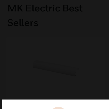
MK Electric Best
Sellers
VP110WHI