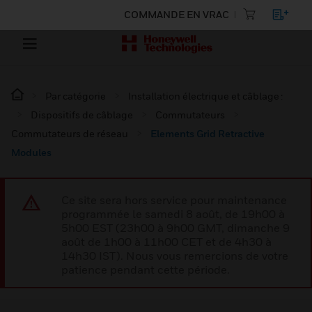
COMMANDE EN VRAC
Par catégorie
Installation électrique et câblage :
Dispositifs de câblage
Commutateurs
Commutateurs de réseau
Elements Grid Retractive
Modules
Ce site sera hors service pour maintenance
programmée le samedi 8 août, de 19h00 à
5h00 EST (23h00 à 9h00 GMT, dimanche 9
août de 1h00 à 11h00 CET et de 4h30 à
14h30 IST). Nous vous remercions de votre
patience pendant cette période.