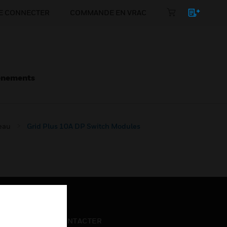
E CONNECTER
COMMANDE EN VRAC
énements
eau
Grid Plus 10A DP Switch Modules
NOUS CONTACTER