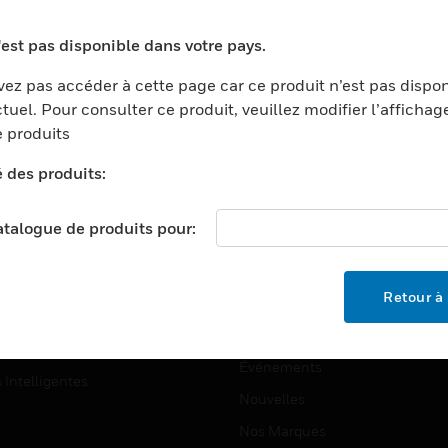
ports
Recherche De Partenaires
'est pas disponible dans votre pays.
ments Commerciaux
Formation
ez pas accéder à cette page car ce produit n’est pas dispo
centers
Assistance Technique
tuel. Pour consulter ce produit, veuillez modifier l’affichag
ation
Tutoriels De Sites Web
 produits
ernement Et Militaire
é des produits:
EMPLOIS
é
Emplois
ignement Supérieur
catalogue de produits pour:
Recherche D'emploi
llerie/Restauration
trie Et Fabrication
SOCIÉTÉ
Retour à 
ce Et Corrections
À Propos
e Au Détail
Événements
s Intelligentes
Nouvelles
Nos Marques