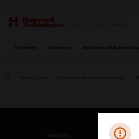
BUILDING AUTOMATION
Produits
Secteurs
Solutions D’Automatis
Par catégorie
Installation électrique et câblage :
D
PRODUITS
SEC