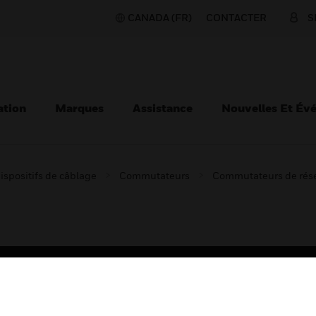
CANADA (FR)
CONTACTER
S
ation
Marques
Assistance
Nouvelles Et Év
ispositifs de câblage
Commutateurs
Commutateurs de rés
TEURS
ASSISTANCE