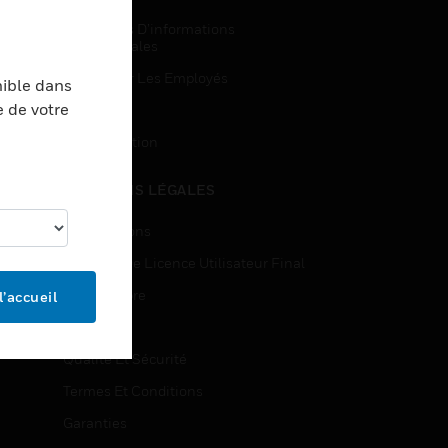
Demandes D’informations
Commerciales
Accès Pour Les Employés
nible dans
e de votre
Inscription
Désinscription
MENTIONS LÉGALES
Certifications
Contrats De Licence Utilisateur Final
Source Libre
l’accueil
Brevets
Qualité Et Sécurité
Termes Et Conditions
Garanties