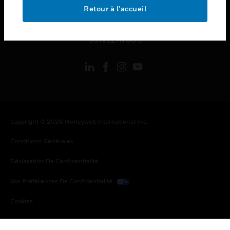
toggle view
Retour à l’accueil
MENTIONS LÉGALES
toggle view
SUIVEZ-NOUS
Copyright © 2026 Honeywell International Inc.
Conditions Générales
Déclaration De Confidentialité
Vos Préférences De Confidentialité
Cookies
Désabonnement Global