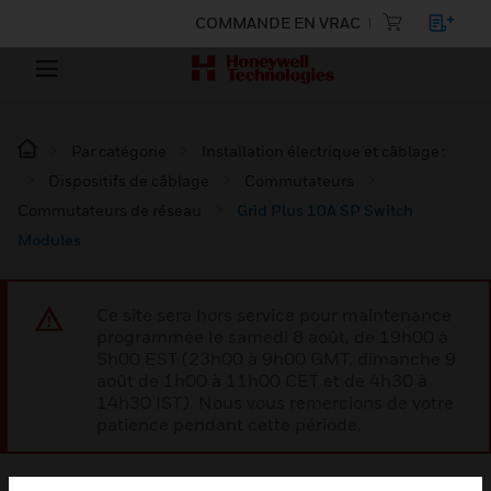
COMMANDE EN VRAC
Par catégorie
Installation électrique et câblage :
Dispositifs de câblage
Commutateurs
Commutateurs de réseau
Grid Plus 10A SP Switch
Modules
Ce site sera hors service pour maintenance
programmée le samedi 8 août, de 19h00 à
5h00 EST (23h00 à 9h00 GMT, dimanche 9
août de 1h00 à 11h00 CET et de 4h30 à
14h30 IST). Nous vous remercions de votre
patience pendant cette période.