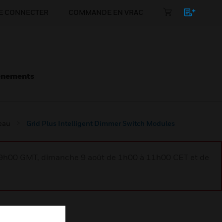
E CONNECTER
COMMANDE EN VRAC
énements
eau
Grid Plus Intelligent Dimmer Switch Modules
à 9h00 GMT, dimanche 9 août de 1h00 à 11h00 CET et de