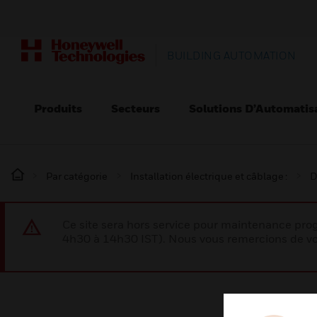
BUILDING AUTOMATION
Produits
Secteurs
Solutions D’Automatis
Par catégorie
Installation électrique et câblage :
D
Ce site sera hors service pour maintenance p
4h30 à 14h30 IST). Nous vous remercions de vo