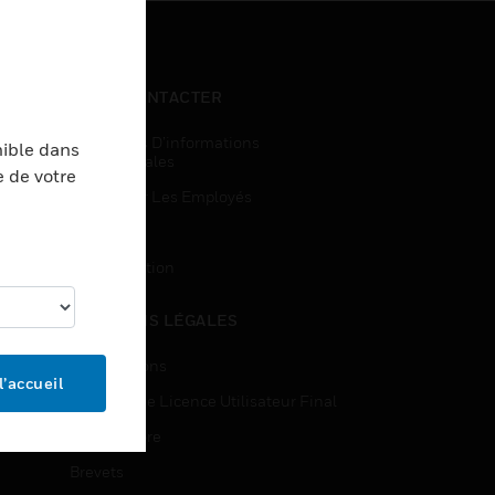
NOUS CONTACTER
Demandes D’informations
nible dans
Commerciales
e de votre
Accès Pour Les Employés
Inscription
Désinscription
MENTIONS LÉGALES
Certifications
l’accueil
Contrats De Licence Utilisateur Final
Source Libre
Brevets