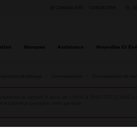
CANADA (FR)
CONTACTER
S
ation
Marques
Assistance
Nouvelles Et Év
ispositifs de câblage
Commutateurs
Commutateurs de rés
rogrammée le samedi 8 août, de 19h00 à 5h00 EST (23h00 
tre patience pendant cette période.