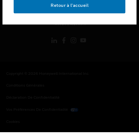
toggle view
Retour à l’accueil
MENTIONS LÉGALES
toggle view
SUIVEZ-NOUS
Copyright © 2026 Honeywell International Inc.
Conditions Générales
Déclaration De Confidentialité
Vos Préférences De Confidentialité
Cookies
Désabonnement Global