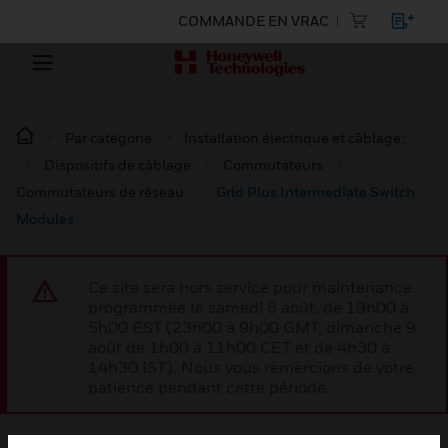
COMMANDE EN VRAC
Par catégorie
Installation électrique et câblage :
Dispositifs de câblage
Commutateurs
Commutateurs de réseau
Grid Plus Intermediate Switch
Modules
Ce site sera hors service pour maintenance
programmée le samedi 8 août, de 19h00 à
5h00 EST (23h00 à 9h00 GMT, dimanche 9
août de 1h00 à 11h00 CET et de 4h30 à
14h30 IST). Nous vous remercions de votre
patience pendant cette période.